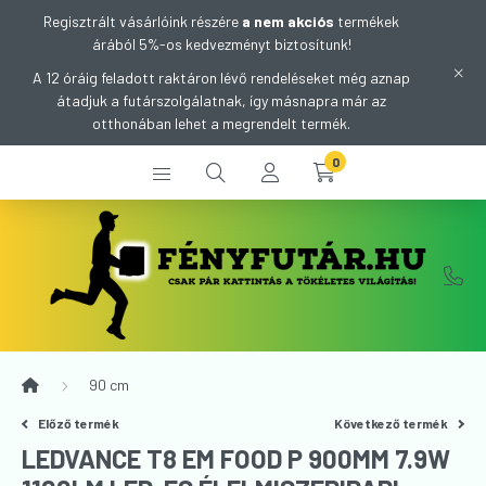
Regisztrált vásárlóink részére
a nem akciós
termékek
árából 5%-os kedvezményt biztosítunk!
A 12 óráig feladott raktáron lévő rendeléseket még aznap
átadjuk a futárszolgálatnak, így másnapra már az
otthonában lehet a megrendelt termék.
0
90 cm
Előző termék
Következő termék
LEDVANCE T8 EM FOOD P 900MM 7.9W