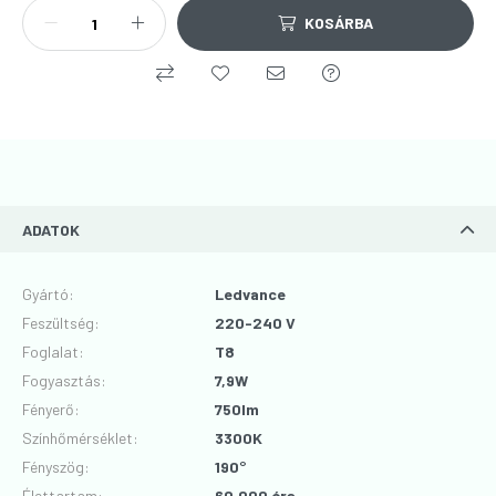
KOSÁRBA
ADATOK
Gyártó
:
Ledvance
Feszültség
:
220-240 V
Foglalat
:
T8
Fogyasztás
:
7,9W
Fényerő
:
750lm
Színhőmérséklet
:
3300K
Fényszög
:
190°
Élettartam
:
60.000 óra