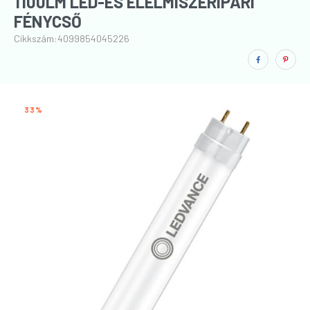
1100LM LED-ES ÉLELMISZERIPARI
FÉNYCSŐ
Cikkszám:
4099854045226
33