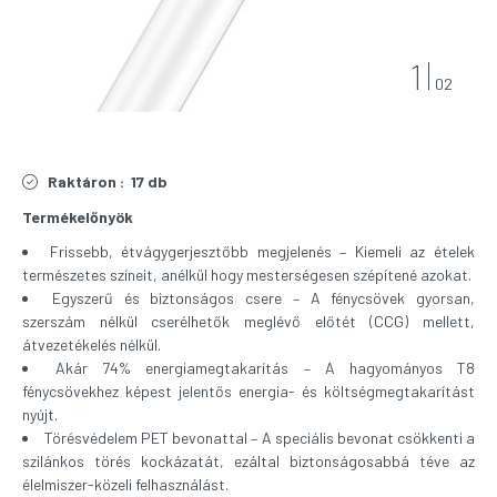
1
02
Raktáron :
17 db
Termékelőnyök
Frissebb, étvágygerjesztőbb megjelenés – Kiemeli az ételek
természetes színeit, anélkül hogy mesterségesen szépítené azokat.
Egyszerű és biztonságos csere – A fénycsövek gyorsan,
szerszám nélkül cserélhetők meglévő előtét (CCG) mellett,
átvezetékelés nélkül.
Akár 74% energiamegtakarítás – A hagyományos T8
fénycsövekhez képest jelentős energia- és költségmegtakarítást
nyújt.
Törésvédelem PET bevonattal – A speciális bevonat csökkenti a
szilánkos törés kockázatát, ezáltal biztonságosabbá téve az
élelmiszer-közeli felhasználást.