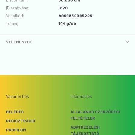
IP szabvány
:
IP20
Vonalkód
:
4099854045226
Tömeg:
144 g/db
VÉLEMÉNYEK
Vásárlói fiók
Információk
BELÉPÉS
ÁLTALÁNOS SZERZŐDÉSI
FELTÉTELEK
REGISZTRÁCIÓ
ADATKEZELÉSI
PROFILOM
TÁJÉKOZTATÓ