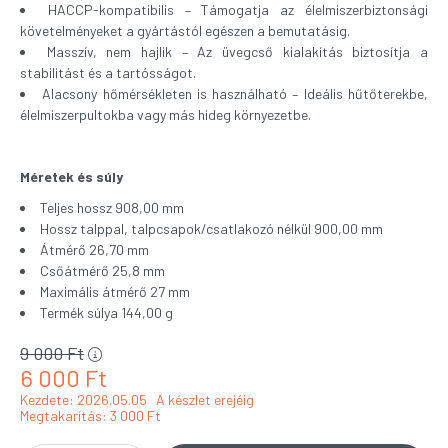
HACCP-kompatibilis – Támogatja az élelmiszerbiztonsági
követelményeket a gyártástól egészen a bemutatásig.
Masszív, nem hajlik – Az üvegcső kialakítás biztosítja a
stabilitást és a tartósságot.
Alacsony hőmérsékleten is használható – Ideális hűtőterekbe,
élelmiszerpultokba vagy más hideg környezetbe.
Méretek és súly
Teljes hossz 908,00 mm
Hossz talppal, talpcsapok/csatlakozó nélkül 900,00 mm
Átmérő 26,70 mm
Csőátmérő 25,8 mm
Maximális átmérő 27 mm
Termék súlya 144,00 g
9 000
Ft
6 000
Ft
Kezdete: 2026.05.05
A készlet erejéig
Megtakarítás
3 000 Ft