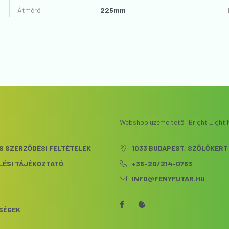
Átmérő
:
225mm
Webshop üzemeltető: Bright Light K
S SZERZŐDÉSI FELTÉTELEK
1033 BUDAPEST, SZŐLŐKERT 
LÉSI TÁJÉKOZTATÓ
+36-20/214-0763
INFO@FENYFUTAR.HU
S
SÉGEK