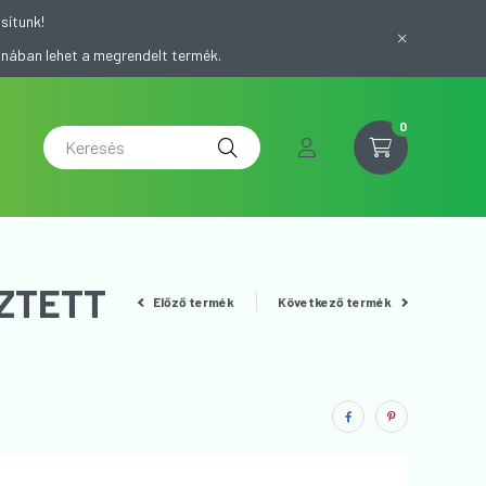
sítunk!
onában lehet a megrendelt termék.
0
SZTETT
Előző termék
Következő termék