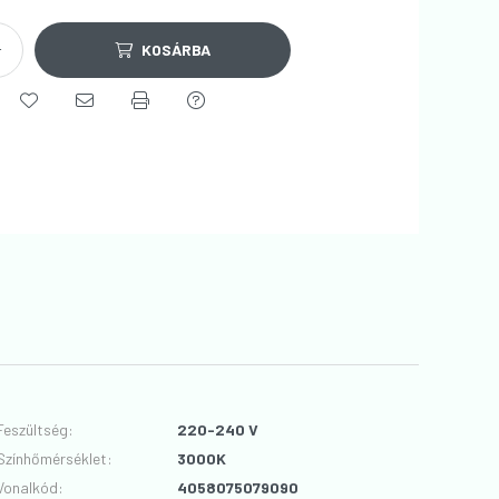
KOSÁRBA
Feszültség
:
220-240 V
Színhőmérséklet
:
3000K
Vonalkód
:
4058075079090