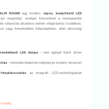
SLIM ROUND
egy modern,
lapos, beépíthető LED
gítási megoldás, amelyet közvetlenül a mennyezetbe
ális választás általános beltéri világításhoz irodákban,
kon vagy kereskedelmi helyiségekben, akár lakossági
 rendelkező LED lámpa
– nem igényel külső driver
kítás
– minimális beépítési mélység és modern, letisztult
fénykibocsátás
az integrált LED‑technológiának
t erejéig