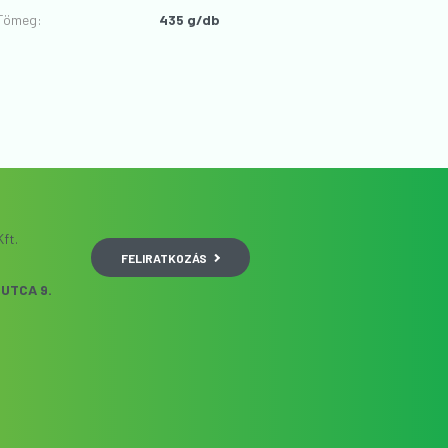
Tömeg:
435 g/db
ft.
FELIRATKOZÁS
UTCA 9.