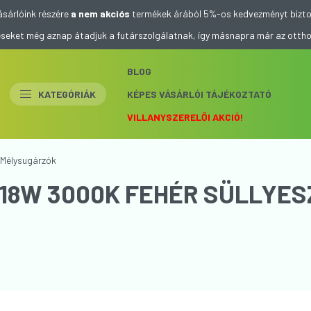
ásárlóink részére
a nem akciós
termékek árából 5%-os kedvezményt bizto
eléseket még aznap átadjuk a futárszolgálatnak, így másnapra már az otth
BLOG
KATEGÓRIÁK
KÉPES VÁSÁRLÓI TÁJÉKOZTATÓ
VILLANYSZERELŐI AKCIÓ!
Mélysugárzók
0 18W 3000K FEHÉR SÜLLYE