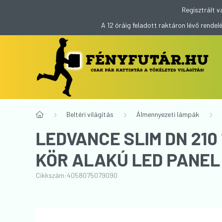
Regisztrált v
A 12 óráig feladott raktáron lévő rend
Beltéri világítás
Álmennyezeti lámpák
LEDVANCE SLIM DN 21
KÖR ALAKÚ LED PANEL
Cikkszám:
4058075079090