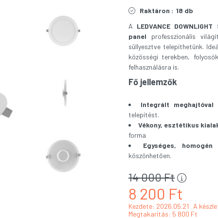
Raktáron :
18 db
A
LEDVANCE DOWNLIGHT 
panel
professzionális vilá
süllyesztve telepíthetünk. Ide
közösségi terekben, folyosó
felhasználásra is.
Fő jellemzők
Integrált meghajtóval
telepítést.
Vékony, esztétikus kiala
forma
Egységes, homogén 
köszönhetően.
14 000
Ft
8 200
Ft
Kezdete: 2026.05.21
A készle
Megtakarítás
5 800 Ft