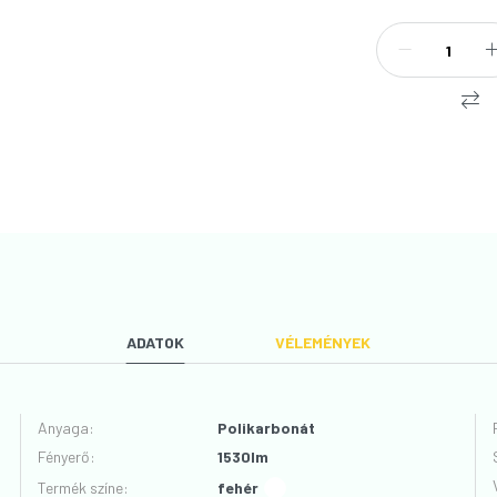
ADATOK
VÉLEMÉNYEK
Anyaga
:
Polikarbonát
Fényerő
:
1530lm
VÉLEMÉNYT ÍROK
Termék színe
:
fehér