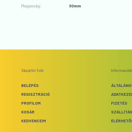
Magasság
:
30mm
Vásárlói fiók
Információk
BELÉPÉS
ÁLTALÁNO
REGISZTRÁCIÓ
ADATKEZE
PROFILOM
FIZETÉS
KOSÁR
SZÁLLÍTÁ
KEDVENCEIM
ELÉRHETŐ