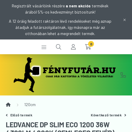
Regisztrált vásárlóink részére
a nem akciós
termékek
árából 5%-os kedvezményt biztosítunk!
A 12 óráig feladott raktáron lévő rendeléseket még aznap
átadjuk a futárszolgálatnak, így másnapra már az
otthonában lehet a megrendelt termék.
0
120cm
Előző termék
Következő termék
LEDVANCE DP SLIM ECO 1200 36W