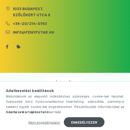
1033 BUDAPEST,
SZŐLŐKERT UTCA 9.
+36-20/214-0763
INFO@FENYFUTAR.HU
Árukereső.hu
Adatkezelési beállítások
Weboldalunk az alapvető működéshez szükséges cookie-kat használ.
Szélesebb körű funkcionalitáshoz (marketing, statisztika, személyre
szabás) egyéb cookie-kat engedélyezhet. Részletesebb információkat az
Adatkezelési tájékoztató
ban talál.
Nem engedélyezem
ENGEDÉLYEZEM