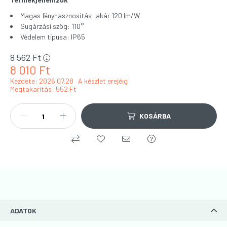
Magas fényhasznosítás: akár 120 lm/W
Sugárzási szög: 110°
Védelem típusa: IP65
8 562
Ft
8 010
Ft
Kezdete: 2026.07.28
A készlet erejéig
Megtakarítás
552 Ft
KOSÁRBA
ADATOK