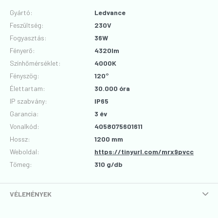
Gyártó
:
Ledvance
Feszültség
:
230V
Fogyasztás
:
36W
Fényerő
:
4320lm
Színhőmérséklet
:
4000K
Fényszög
:
120°
Élettartam
:
30.000 óra
IP szabvány
:
IP65
Garancia
:
3 év
Vonalkód
:
4058075601611
Hossz
:
1200 mm
Weboldal:
https://tinyurl.com/mrx9pvcc
Tömeg:
310 g/db
VÉLEMÉNYEK