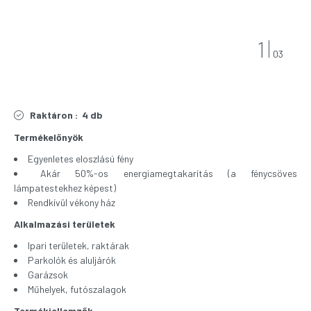
1
03
Raktáron :
4 db
Termékelőnyök
Egyenletes eloszlású fény
Akár 50%-os energiamegtakarítás (a fénycsöves
lámpatestekhez képest)
Rendkívül vékony ház
Alkalmazási területek
Ipari területek, raktárak
Parkolók és aluljárók
Garázsok
Műhelyek, futószalagok
Termékjellemzők