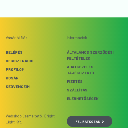
Vásárlói fiók
Információk
BELÉPÉS
ÁLTALÁNOS SZERZŐDÉSI
FELTÉTELEK
REGISZTRÁCIÓ
ADATKEZELÉSI
PROFILOM
TÁJÉKOZTATÓ
KOSÁR
FIZETÉS
KEDVENCEIM
SZÁLLÍTÁS
ELÉRHETŐSÉGEK
Webshop üzemeltető: Bright
FELIRATKOZÁS
Light Kft.