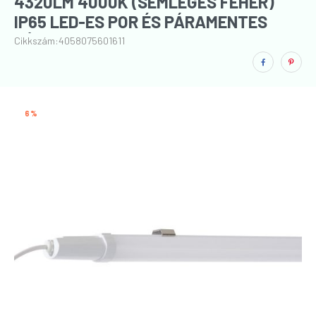
4320LM 4000K (SEMLEGES FEHÉR)
IP65 LED-ES POR ÉS PÁRAMENTES
LÁMPATEST (120 CM)
Cikkszám:
4058075601611
6