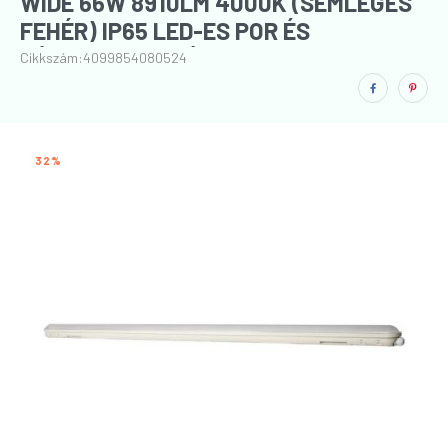
WIDE 66W 8910LM 4000K (SEMLEGES
FEHÉR) IP65 LED-ES POR ÉS
PÁRAMENTES LÁMPATEST (150CM)
Cikkszám:
4099854080524
32