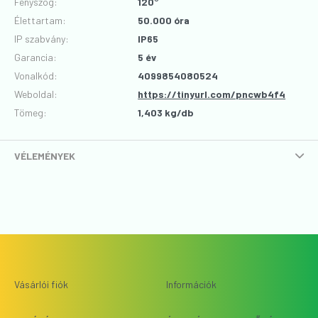
Fényszög
:
120°
Élettartam
:
50.000 óra
IP szabvány
:
IP65
Garancia
:
5 év
Vonalkód
:
4099854080524
Weboldal:
https://tinyurl.com/pncwb4f4
Tömeg:
1,403 kg/db
VÉLEMÉNYEK
Vásárlói fiók
Információk