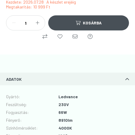
Kezdete: 2026.07.28
A készlet erejéig
Megtakarítás
10 999 Ft
KOSÁRBA
ADATOK
Gyártó
:
Ledvance
Feszültség
:
230V
Fogyasztás
:
66W
Fényerő
:
8910lm
Színhőmérséklet
:
4000K