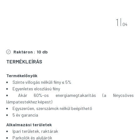
1
04
Raktáron :
10 db
TERMÉKLEÍRÁS
Termékelőnyök
Szinte villogás nélküli fény ≤ 5%
Egyenletes eloszlású fény
Akár 60%-os energiamegtakarítás (a fénycsöves
lámpatestekhez képest)
Egyszerűen, szerszámok nélkül beépíthető
5 év garancia
Alkalmazási területek
Ipari területek, raktárak
Parkolók és aluljárók