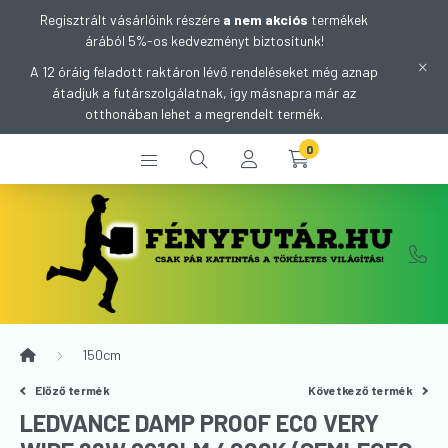
Regisztrált vásárlóink részére
a nem akciós
termékek
árából 5%-os kedvezményt biztosítunk!
A 12 óráig feladott raktáron lévő rendeléseket még aznap
átadjuk a futárszolgálatnak, így másnapra már az
otthonában lehet a megrendelt termék.
0
150cm
Előző termék
Következő termék
LEDVANCE DAMP PROOF ECO VERY