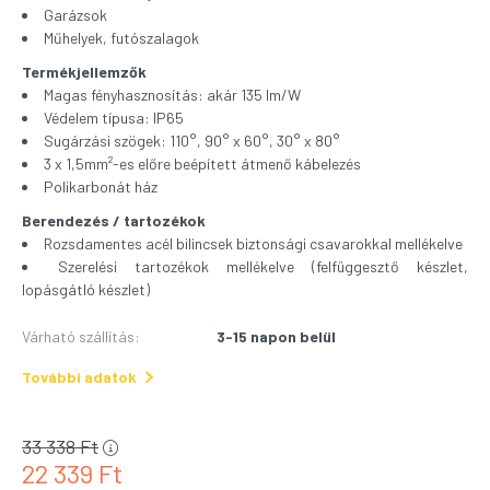
Garázsok
Műhelyek, futószalagok
Termékjellemzők
Magas fényhasznosítás: akár 135 lm/W
Védelem típusa: IP65
Sugárzási szögek: 110°, 90° x 60°, 30° x 80°
3 x 1,5mm²-es előre beépített átmenő kábelezés
Polikarbonát ház
Berendezés / tartozékok
Rozsdamentes acél bilincsek biztonsági csavarokkal mellékelve
Szerelési tartozékok mellékelve (felfüggesztő készlet,
lopásgátló készlet)
Várható szállítás
:
3-15 napon belül
További adatok
33 338
Ft
22 339
Ft