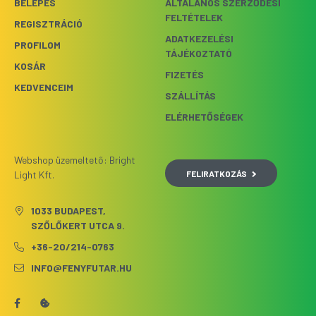
BELÉPÉS
ÁLTALÁNOS SZERZŐDÉSI
FELTÉTELEK
REGISZTRÁCIÓ
ADATKEZELÉSI
PROFILOM
TÁJÉKOZTATÓ
KOSÁR
FIZETÉS
KEDVENCEIM
SZÁLLÍTÁS
ELÉRHETŐSÉGEK
Webshop üzemeltető: Bright
FELIRATKOZÁS
Light Kft.
1033 BUDAPEST,
SZŐLŐKERT UTCA 9.
+36-20/214-0763
INFO@FENYFUTAR.HU