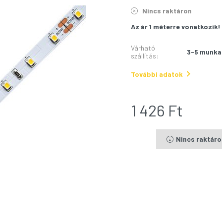
Nincs raktáron
Az ár 1 méterre vonatkozik!
Várható
3-5 munka
szállítás
:
További adatok
1 426
Ft
Nincs raktár