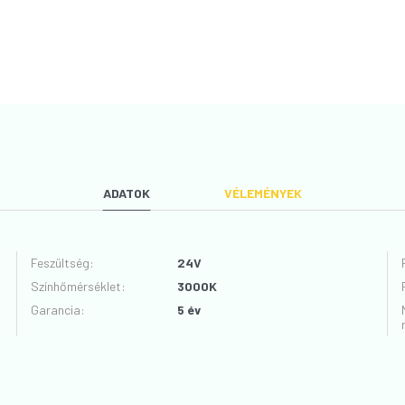
ADATOK
VÉLEMÉNYEK
Feszültség
:
24V
Színhőmérséklet
:
3000K
VÉLEMÉNYT ÍROK
Garancia
:
5 év