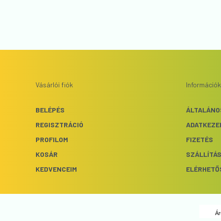
Vásárlói fiók
Információk
BELÉPÉS
ÁLTALÁNO
REGISZTRÁCIÓ
ADATKEZE
PROFILOM
FIZETÉS
KOSÁR
SZÁLLÍTÁ
KEDVENCEIM
ELÉRHETŐ
Ár