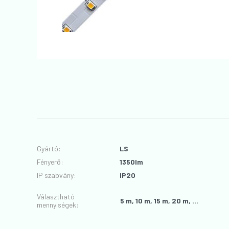
Gyártó
:
LS
Fényerő
:
1350lm
IP szabvány
:
IP20
Választható
5 m, 10 m, 15 m, 20 m, ...
mennyiségek: