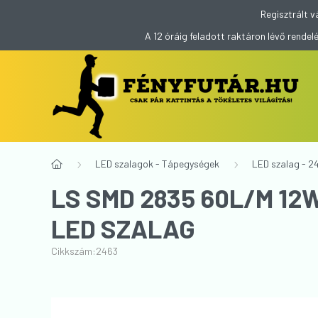
Regisztrált v
A 12 óráig feladott raktáron lévő rend
LED szalagok - Tápegységek
LED szalag - 2
LS SMD 2835 60L/M 12
LED SZALAG
Cikkszám:
2463