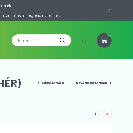
sítunk!
onában lehet a megrendelt termék.
0
HÉR)
Előző termék
Következő termék