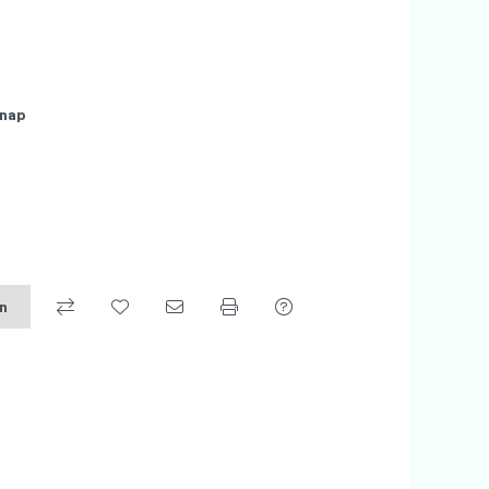
nap
on