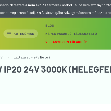
ásárlóink részére
a nem akciós
termékek árából 5%-os kedvezményt bizto
eléseket még aznap átadjuk a futárszolgálatnak, így másnapra már az otth
BLOG
KATEGÓRIÁK
KÉPES VÁSÁRLÓI TÁJÉKOZTATÓ
VILLANYSZERELŐI AKCIÓ!
4V
LED szalag - 24V Beltéri
W IP20 24V 3000K (MELEGFE