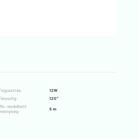
Fogyasztás
:
12W
Fényszög
:
120°
Min. rendelhető
5 m
mennyiség: