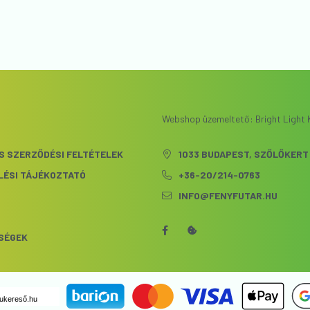
Webshop üzemeltető: Bright Light K
S SZERZŐDÉSI FELTÉTELEK
1033 BUDAPEST, SZŐLŐKERT 
LÉSI TÁJÉKOZTATÓ
+36-20/214-0763
INFO@FENYFUTAR.HU
S
SÉGEK
ukereső.hu