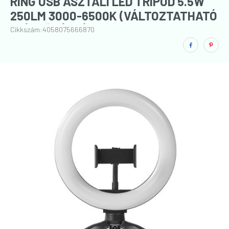
RING USB ASZTALI LED TRIPOD 5.5W
250LM 3000-6500K (VÁLTOZTATHATÓ
SZÍNHŐMÉRSÉKLET) TELEFONOS
Cikkszám:
4058075666870
FOTÓZÁSHOZ, VIDEÓ KÉSZÍTÉSHEZ