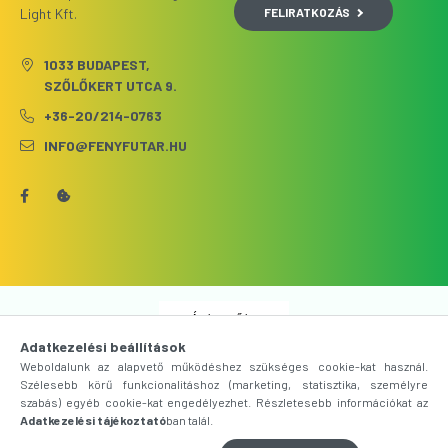
FELIRATKOZÁS
Light Kft.
1033 BUDAPEST,
SZŐLŐKERT UTCA 9.
+36-20/214-0763
INFO@FENYFUTAR.HU
Árukereső.hu
Adatkezelési beállítások
Weboldalunk az alapvető működéshez szükséges cookie-kat használ.
Szélesebb körű funkcionalitáshoz (marketing, statisztika, személyre
szabás) egyéb cookie-kat engedélyezhet. Részletesebb információkat az
Adatkezelési tájékoztató
ban talál.