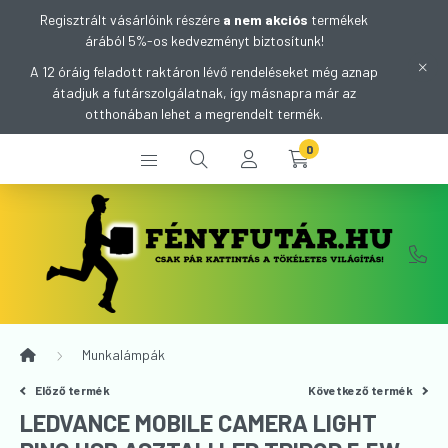
Regisztrált vásárlóink részére
a nem akciós
termékek
árából 5%-os kedvezményt biztosítunk!
A 12 óráig feladott raktáron lévő rendeléseket még aznap
átadjuk a futárszolgálatnak, így másnapra már az
otthonában lehet a megrendelt termék.
0
Munkalámpák
Előző termék
Következő termék
LEDVANCE MOBILE CAMERA LIGHT