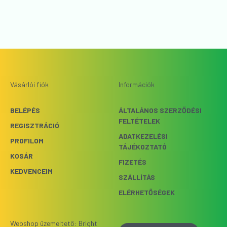
Vásárlói fiók
Információk
BELÉPÉS
ÁLTALÁNOS SZERZŐDÉSI
FELTÉTELEK
REGISZTRÁCIÓ
ADATKEZELÉSI
PROFILOM
TÁJÉKOZTATÓ
KOSÁR
FIZETÉS
KEDVENCEIM
SZÁLLÍTÁS
ELÉRHETŐSÉGEK
Webshop üzemeltető: Bright