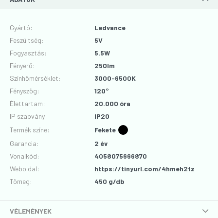
Gyártó
:
Ledvance
Feszültség
:
5V
Fogyasztás
:
5.5W
Fényerő
:
250lm
Színhőmérséklet
:
3000-6500K
Fényszög
:
120°
Élettartam
:
20.000 óra
IP szabvány
:
IP20
Termék színe
:
Fekete
Garancia
:
2 év
Vonalkód
:
4058075666870
Weboldal:
https://tinyurl.com/4hmeh2tz
Tömeg:
450 g/db
VÉLEMÉNYEK