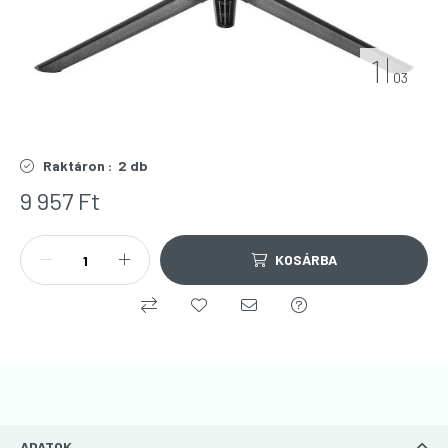
1
03
Raktáron :
2 db
9 957
Ft
KOSÁRBA
ADATOK