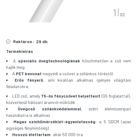
1
02
Raktáron :
29 db
Termékleírás
A
speciális üvegtechnológiának
köszönhetően a cső nem
hajlik meg.
A
PET bevonat
megvédi a csövet a szilánkos töréstől.
Erős fényerő
, ami kiválóan alkalmas igényes világítási
feladatokra.
LED cső, amely
T5-ös fénycsövet helyettesít
(G5 foglalattal),
közvetlenül hálózati áramról működik
Üvegcső szilánkvédelemmel
, ezért élelmiszeripari
használatra is alkalmas
Magas színhőmérséklet-egyenletesség
: ≤ 5 SDCM (azaz
egységes fényminőség)
Hosszú élettartam
: akár 50 000 óra