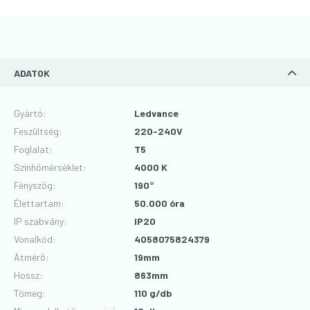
ADATOK
Gyártó
:
Ledvance
Feszültség
:
220-240V
Foglalat
:
T5
Színhőmérséklet
:
4000 K
Fényszög
:
190°
Élettartam
:
50.000 óra
IP szabvány
:
IP20
Vonalkód
:
4058075824379
Átmérő
:
19mm
Hossz
:
863mm
Tömeg:
110 g/db