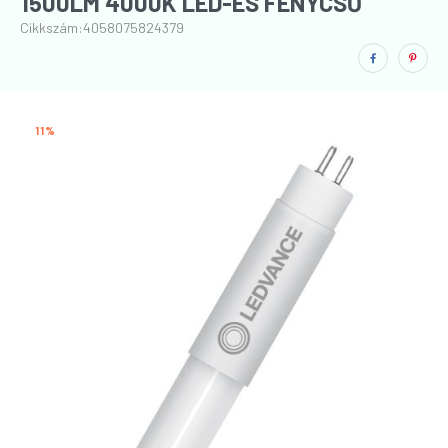
1500LM 4000K LED-ES FÉNYCSŐ
Cikkszám:
4058075824379
11