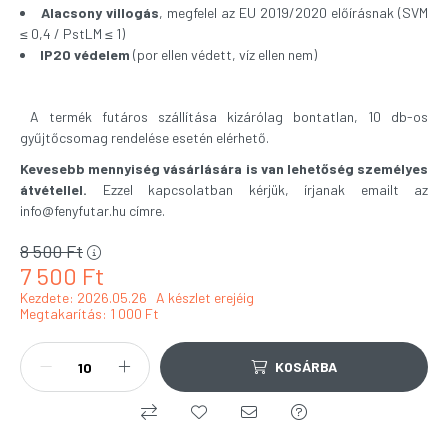
Alacsony villogás
, megfelel az EU 2019/2020 előírásnak (SVM
≤ 0,4 / PstLM ≤ 1)
IP20 védelem
(por ellen védett, víz ellen nem)
️ A termék futáros szállítása kizárólag bontatlan, 10 db-os
gyűjtőcsomag rendelése esetén elérhető.
Kevesebb mennyiség vásárlására is van lehetőség személyes
átvétellel.
Ezzel kapcsolatban kérjük, írjanak emailt az
info@fenyfutar.hu
címre.
8 500
Ft
7 500
Ft
Kezdete: 2026.05.26
A készlet erejéig
Megtakarítás
1 000 Ft
KOSÁRBA