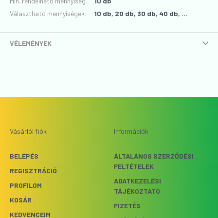
Min. rendelhető mennyiség:
10 db
Választható mennyiségek:
10 db, 20 db, 30 db, 40 db, ...
VÉLEMÉNYEK
Vásárlói fiók
Információk
BELÉPÉS
ÁLTALÁNOS SZERZŐDÉSI
FELTÉTELEK
REGISZTRÁCIÓ
ADATKEZELÉSI
PROFILOM
TÁJÉKOZTATÓ
KOSÁR
FIZETÉS
KEDVENCEIM