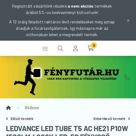
Regisztrált vásárlóink részére
a nem akciós
termékek
árából 5%-os kedvezményt biztosítunk!
A 12 óráig feladott raktáron lévő rendeléseket még aznap
átadjuk a futárszolgálatnak, így másnapra már az
otthonában lehet a megrendelt termék.
0
849mm
Előző termék
Következő termék
LEDVANCE LED TUBE T5 AC HE21 P10W