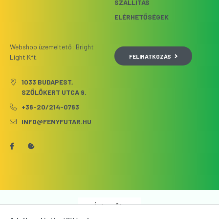
SZÁLLÍTÁS
ELÉRHETŐSÉGEK
Webshop üzemeltető: Bright
FELIRATKOZÁS
Light Kft.
1033 BUDAPEST,
SZŐLŐKERT UTCA 9.
+36-20/214-0763
INFO@FENYFUTAR.HU
Árukereső.hu