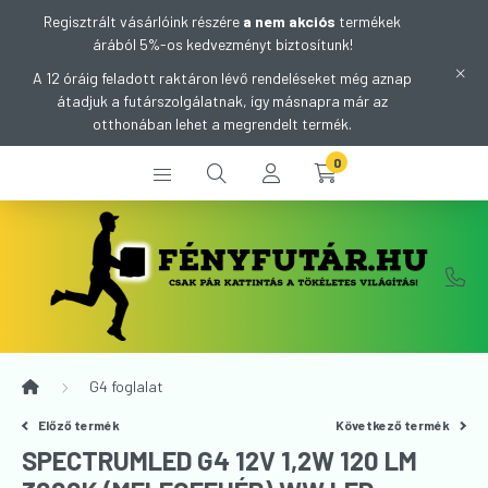
Regisztrált vásárlóink részére
a nem akciós
termékek
árából 5%-os kedvezményt biztosítunk!
A 12 óráig feladott raktáron lévő rendeléseket még aznap
átadjuk a futárszolgálatnak, így másnapra már az
otthonában lehet a megrendelt termék.
0
G4 foglalat
Előző termék
Következő termék
SPECTRUMLED G4 12V 1,2W 120 LM