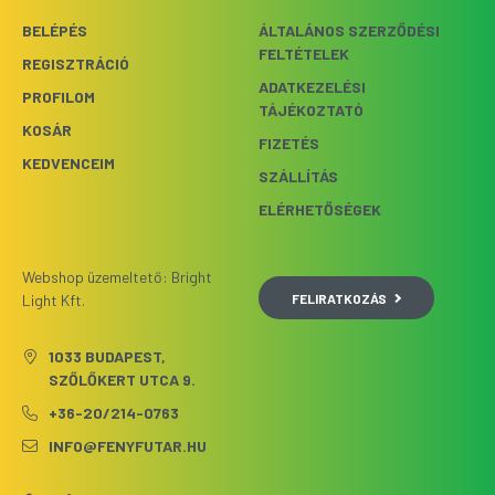
BELÉPÉS
ÁLTALÁNOS SZERZŐDÉSI
FELTÉTELEK
REGISZTRÁCIÓ
ADATKEZELÉSI
PROFILOM
TÁJÉKOZTATÓ
KOSÁR
FIZETÉS
KEDVENCEIM
SZÁLLÍTÁS
ELÉRHETŐSÉGEK
Webshop üzemeltető: Bright
FELIRATKOZÁS
Light Kft.
1033 BUDAPEST,
SZŐLŐKERT UTCA 9.
+36-20/214-0763
INFO@FENYFUTAR.HU