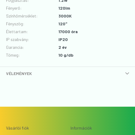
Fogyasztás
:
1.2W
Fényerő
:
120lm
Színhőmérséklet
:
3000K
Fényszög
:
120°
Élettartam
:
17000 óra
IP szabvány
:
IP20
Garancia
:
2 év
Tömeg:
10 g/db
VÉLEMÉNYEK
Vásárlói fiók
Információk