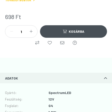
698
Ft
KOSÁRBA
ADATOK
Gyártó
:
SpectrumLED
Feszültség
:
12V
Foglalat
:
G4