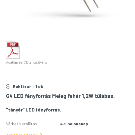
Adatlap és CE tanusítvány
Raktáron :
1 db
G4 LED fényforrás Meleg fehér 1,2W tűlábas.
"tányér" LED fényforrás.
Várható szállítás
:
3-5 munkanap
További adatok