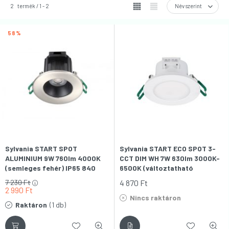
2
termék
1
2
58
Sylvania START SPOT
Sylvania START ECO SPOT 3-
ALUMINIUM 9W 760lm 4000K
CCT DIM WH 7W 630lm 3000K-
(semleges fehér) IP65 840
6500K (változtatható
süllyesztett LED-es spot
színhőmérséklet) IP65 LED
7 230
Ft
4 870
Ft
lámpa
SPOT fényforrás
2 990
Ft
Nincs raktáron
Raktáron
(1 db)