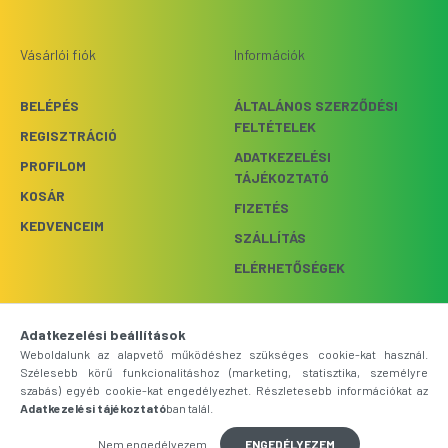
Vásárlói fiók
Információk
BELÉPÉS
ÁLTALÁNOS SZERZŐDÉSI
FELTÉTELEK
REGISZTRÁCIÓ
ADATKEZELÉSI
PROFILOM
TÁJÉKOZTATÓ
KOSÁR
FIZETÉS
KEDVENCEIM
SZÁLLÍTÁS
ELÉRHETŐSÉGEK
Webshop üzemeltető: Bright
Adatkezelési beállítások
FELIRATKOZÁS
Light Kft.
Weboldalunk az alapvető működéshez szükséges cookie-kat használ.
Szélesebb körű funkcionalitáshoz (marketing, statisztika, személyre
szabás) egyéb cookie-kat engedélyezhet. Részletesebb információkat az
1033 BUDAPEST,
Adatkezelési tájékoztató
ban talál.
SZŐLŐKERT UTCA 9.
Nem engedélyezem
ENGEDÉLYEZEM