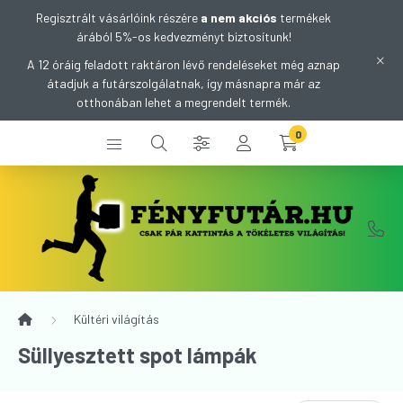
Regisztrált vásárlóink részére
a nem akciós
termékek
árából 5%-os kedvezményt biztosítunk!
A 12 óráig feladott raktáron lévő rendeléseket még aznap
átadjuk a futárszolgálatnak, így másnapra már az
otthonában lehet a megrendelt termék.
0
Kültéri világítás
Süllyesztett spot lámpák