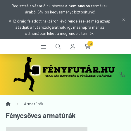
Regisztrált vásárlóink részére
a nem akciós
termékek
árából 5%-os kedvezményt biztosítunk!
A 12 óráig feladott raktáron lévő rendeléseket még aznap
átadjuk a futárszolgálatnak, így másnapra már az
otthonában lehet a megrendelt termék.
0
Armatúrák
Fénycsöves armatúrák