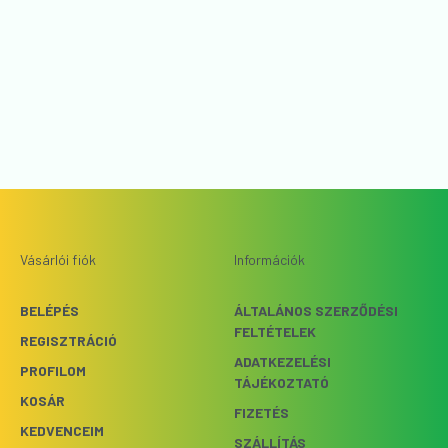
Vásárlói fiók
Információk
BELÉPÉS
ÁLTALÁNOS SZERZŐDÉSI
FELTÉTELEK
REGISZTRÁCIÓ
ADATKEZELÉSI
PROFILOM
TÁJÉKOZTATÓ
KOSÁR
FIZETÉS
KEDVENCEIM
SZÁLLÍTÁS