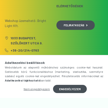
ELÉRHETŐSÉGEK
Webshop üzemeltető: Bright
FELIRATKOZÁS
Light Kft.
1033 BUDAPEST,
SZŐLŐKERT UTCA 9.
+36-20/214-0763
INFO@FENYFUTAR.HU
Adatkezelési beállítások
Weboldalunk az alapvető működéshez szükséges cookie-kat használ.
Szélesebb körű funkcionalitáshoz (marketing, statisztika, személyre
szabás) egyéb cookie-kat engedélyezhet. Részletesebb információkat az
Adatkezelési tájékoztató
ban talál.
Nem engedélyezem
ENGEDÉLYEZEM
Árukereső.hu