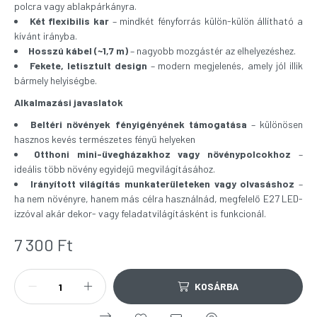
polcra vagy ablakpárkányra.
Két flexibilis kar
– mindkét fényforrás külön-külön állítható a
kívánt irányba.
Hosszú kábel (~1,7 m)
– nagyobb mozgástér az elhelyezéshez.
Fekete, letisztult design
– modern megjelenés, amely jól illik
bármely helyiségbe.
Alkalmazási javaslatok
Beltéri növények fényigényének támogatása
– különösen
hasznos kevés természetes fényű helyeken
Otthoni mini-üvegházakhoz vagy növénypolcokhoz
–
ideális több növény egyidejű megvilágításához.
Irányított világítás munkaterületeken vagy olvasáshoz
–
ha nem növényre, hanem más célra használnád, megfelelő E27 LED-
izzóval akár dekor- vagy feladatvilágításként is funkcionál.
7 300
Ft
KOSÁRBA