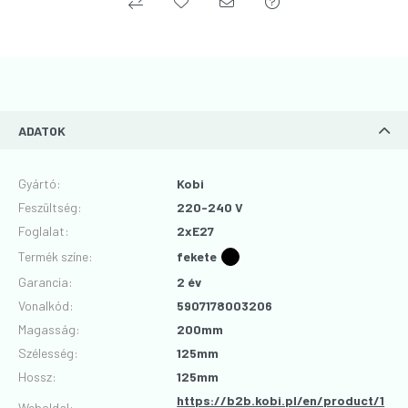
ADATOK
Gyártó
:
Kobi
Feszültség
:
220-240 V
Foglalat
:
2xE27
Termék színe
:
fekete
Garancia
:
2 év
Vonalkód
:
5907178003206
Magasság
:
200mm
Szélesség
:
125mm
Hossz
:
125mm
https://b2b.kobi.pl/en/product/1
Weboldal: