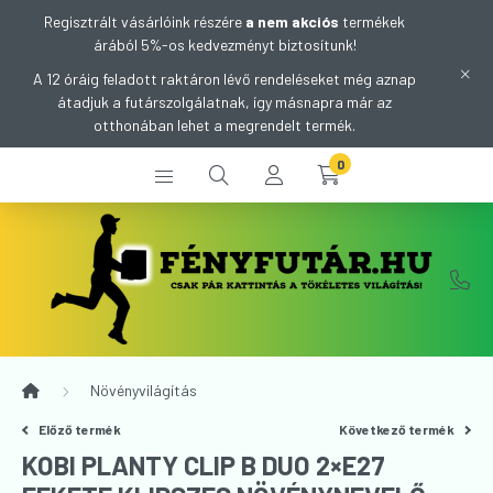
Regisztrált vásárlóink részére
a nem akciós
termékek
árából 5%-os kedvezményt biztosítunk!
A 12 óráig feladott raktáron lévő rendeléseket még aznap
átadjuk a futárszolgálatnak, így másnapra már az
otthonában lehet a megrendelt termék.
0
Növényvilágítás
Előző termék
Következő termék
KOBI PLANTY CLIP B DUO 2×E27