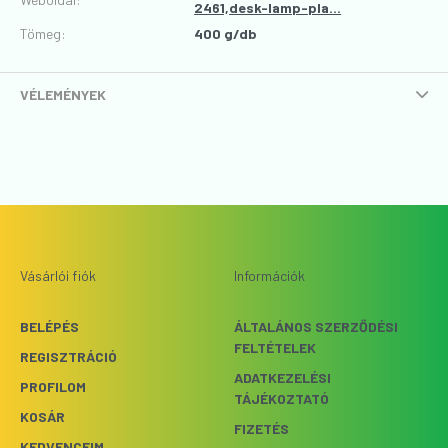
2461,desk-lamp-pla...
Tömeg:
400 g/db
VÉLEMÉNYEK
Vásárlói fiók
Információk
BELÉPÉS
ÁLTALÁNOS SZERZŐDÉSI
FELTÉTELEK
REGISZTRÁCIÓ
ADATKEZELÉSI
PROFILOM
TÁJÉKOZTATÓ
KOSÁR
FIZETÉS
KEDVENCEIM