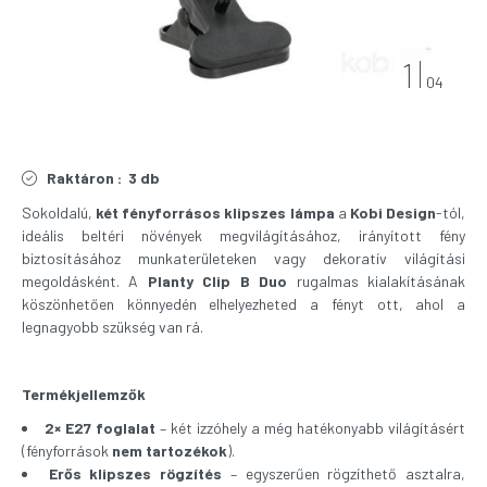
1
04
Raktáron :
3 db
Sokoldalú,
két fényforrásos klipszes lámpa
a
Kobi Design
-tól,
ideális beltéri növények megvilágításához, irányított fény
biztosításához munkaterületeken vagy dekoratív világítási
megoldásként. A
Planty Clip B Duo
rugalmas kialakításának
köszönhetően könnyedén elhelyezheted a fényt ott, ahol a
legnagyobb szükség van rá.
Termékjellemzők
2× E27 foglalat
– két izzóhely a még hatékonyabb világításért
(fényforrások
nem tartozékok
).
Erős klipszes rögzítés
– egyszerűen rögzíthető asztalra,