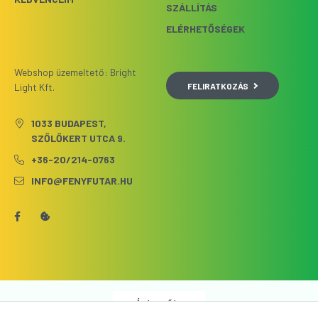
SZÁLLÍTÁS
ELÉRHETŐSÉGEK
Webshop üzemeltető: Bright
FELIRATKOZÁS
Light Kft.
1033 BUDAPEST,
SZŐLŐKERT UTCA 9.
+36-20/214-0763
INFO@FENYFUTAR.HU
Árukereső.hu