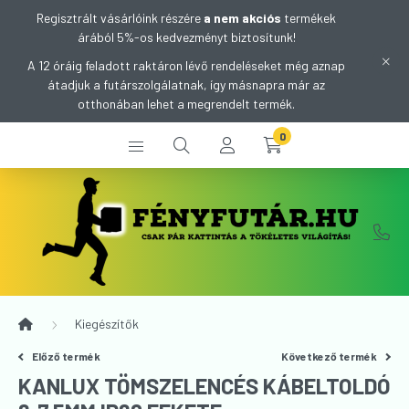
Regisztrált vásárlóink részére
a nem akciós
termékek
árából 5%-os kedvezményt biztosítunk!
A 12 óráig feladott raktáron lévő rendeléseket még aznap
átadjuk a futárszolgálatnak, így másnapra már az
otthonában lehet a megrendelt termék.
0
Kiegészítők
Előző termék
Következő termék
KANLUX TÖMSZELENCÉS KÁBELTOLDÓ