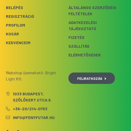
BELÉPÉS
ÁLTALÁNOS SZERZŐDÉSI
FELTÉTELEK
REGISZTRÁCIÓ
ADATKEZELÉSI
PROFILOM
TÁJÉKOZTATÓ
KOSÁR
FIZETÉS
KEDVENCEIM
SZÁLLÍTÁS
ELÉRHETŐSÉGEK
Webshop üzemeltető: Bright
FELIRATKOZÁS
Light Kft.
1033 BUDAPEST,
SZŐLŐKERT UTCA 9.
+36-20/214-0763
INFO@FENYFUTAR.HU