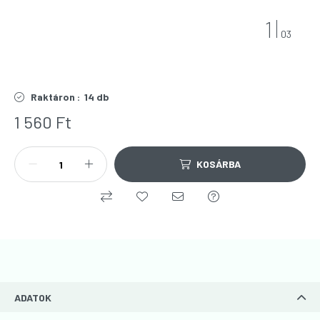
1
03
Raktáron :
14 db
1 560
Ft
KOSÁRBA
ADATOK