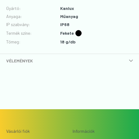
Gyártó
:
Kanlux
Anyaga
:
Műanyag
IP szabvány
:
IP68
Termék színe
:
Fekete
Tömeg:
18 g/db
VÉLEMÉNYEK
Vásárlói fiók
Információk