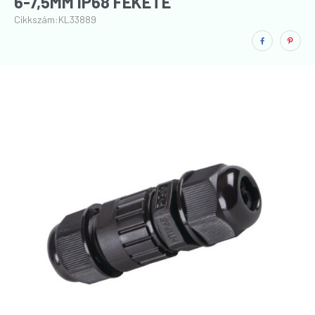
6-7,5MM IP68 FEKETE
Cikkszám:
KL33889