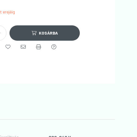
t erejéig
KOSÁRBA