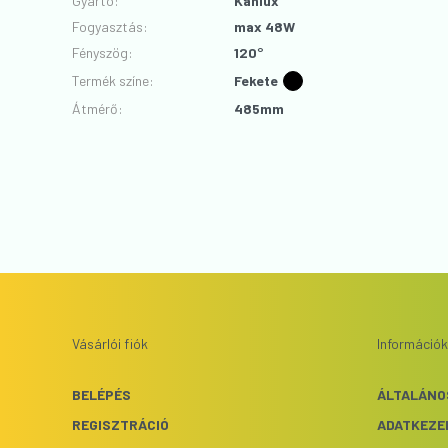
Gyártó
:
Kanlux
Fogyasztás
:
max 48W
Fényszög
:
120°
Termék színe
:
Fekete
Átmérő
:
485mm
Vásárlói fiók
Információk
BELÉPÉS
ÁLTALÁNO
REGISZTRÁCIÓ
ADATKEZE