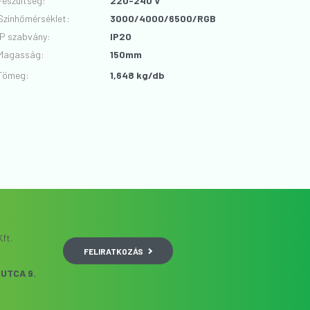
Feszültség
:
220-240 V
Színhőmérséklet
:
3000/4000/6500/RGB
IP szabvány
:
IP20
Magasság
:
150mm
Tömeg:
1,648 kg/db
ft.
FELIRATKOZÁS
UTCA 9.