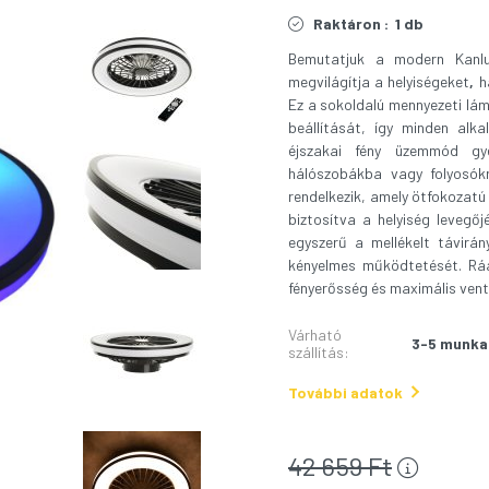
Raktáron :
1 db
Bemutatjuk a modern Kanl
megvilágítja a helyiségeket
,
h
Ez a sokoldalú mennyezeti lám
beállítását, így minden alk
éjszakai fény üzemmód gye
hálószobákba vagy folyosókr
rendelkezik, amely ötfokozatú 
biztosítva a helyiség levegőj
egyszerű a mellékelt távirá
kényelmes működtetését. Ráa
fényerősség és maximális venti
Várható
3-5 munka
szállítás
:
További adatok
42 659
Ft