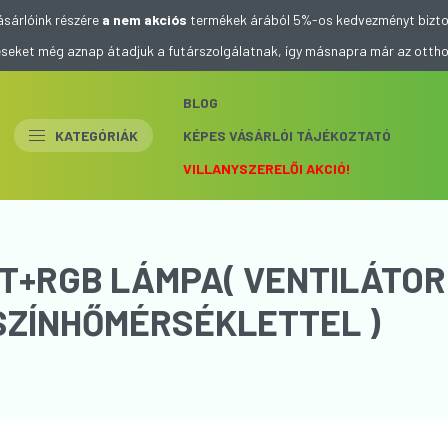
ásárlóink részére
a nem akciós
termékek árából 5%-os kedvezményt bizto
eléseket még aznap átadjuk a futárszolgálatnak, így másnapra már az otth
BLOG
KATEGÓRIÁK
KÉPES VÁSÁRLÓI TÁJÉKOZTATÓ
VILLANYSZERELŐI AKCIÓ!
NTILÁTOROS
SZÍNHŐMÉRSÉKLETTEL )