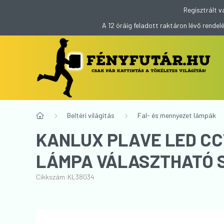
Regisztrált v
A 12 óráig feladott raktáron lévő rend
Beltéri világítás
Fal- és mennyezet lámpák
KANLUX PLAVE LED CCT+RGB LÁMPA( VE
LÁMPA VÁLASZTHATÓ 
Cikkszám:
KL38034