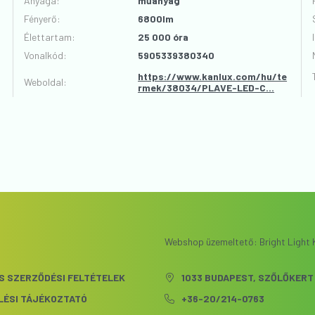
Anyaga
:
műanyag
Fényerő
:
6800lm
VÉLEMÉNYT ÍROK
Élettartam
:
25 000 óra
Vonalkód
:
5905339380340
https://www.kanlux.com/hu/te
Weboldal:
rmek/38034/PLAVE-LED-C...
Webshop üzemeltető: Bright Light K
S SZERZŐDÉSI FELTÉTELEK
1033 BUDAPEST, SZŐLŐKERT 
LÉSI TÁJÉKOZTATÓ
+36-20/214-0763