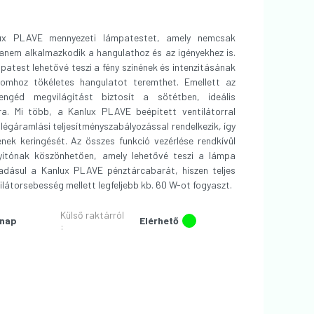
ux PLAVE mennyezeti lámpatestet, amely nemcsak
anem alkalmazkodik a hangulathoz és az igényekhez is.
patest lehetővé teszi a fény színének és intenzitásának
alomhoz tökéletes hangulatot teremthet. Emellett az
ngéd megvilágítást biztosít a sötétben, ideális
a. Mi több, a Kanlux PLAVE beépített ventilátorral
légáramlási teljesítményszabályozással rendelkezik, így
ének keringését. Az összes funkció vezérlése rendkívül
nyítónak köszönhetően, amely lehetővé teszi a lámpa
dásul a Kanlux PLAVE pénztárcabarát, hiszen teljes
látorsebesség mellett legfeljebb kb. 60 W-ot fogyaszt.
Külső raktárról
nap
Elérhető
: