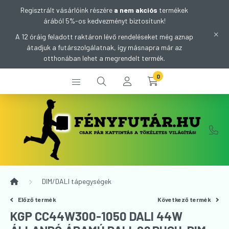
Regisztrált vásárlóink részére
a nem akciós
termékek
árából 5%-os kedvezményt biztosítunk!
A 12 óráig feladott raktáron lévő rendeléseket még aznap
átadjuk a futárszolgálatnak, így másnapra már az
otthonában lehet a megrendelt termék.
0
DIM/DALI tápegységek
Előző termék
Következő termék
KGP CC44W300-1050 DALI 44W