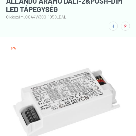
ÁLLANDÓ ÁRAMÚ DALI-2&PUSH-DIM
LED TÁPEGYSÉG
Cikkszám:
CC44W300-1050_DALI
5