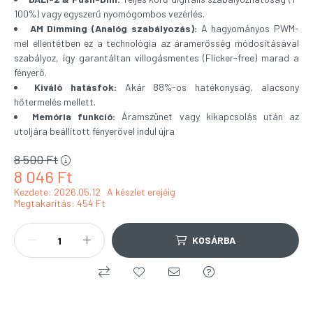
100%) vagy egyszerű nyomógombos vezérlés.
AM Dimming (Analóg szabályozás):
A hagyományos PWM-
mel ellentétben ez a technológia az áramerősség módosításával
szabályoz, így garantáltan villogásmentes (Flicker-free) marad a
fényerő.
Kiváló hatásfok:
Akár 88%-os hatékonyság, alacsony
hőtermelés mellett.
Memória funkció:
Áramszünet vagy kikapcsolás után az
utoljára beállított fényerővel indul újra
8 500
Ft
8 046
Ft
Kezdete: 2026.05.12
A készlet erejéig
Megtakarítás
454 Ft
KOSÁRBA