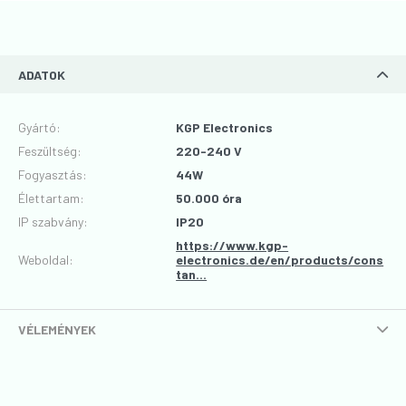
ADATOK
Gyártó
:
KGP Electronics
Feszültség
:
220-240 V
Fogyasztás
:
44W
Élettartam
:
50.000 óra
IP szabvány
:
IP20
https://www.kgp-
Weboldal:
electronics.de/en/products/cons
tan...
VÉLEMÉNYEK