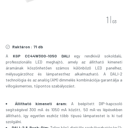
1
03
Raktáron :
71 db
A
KGP CC44W300-1050 DALI
egy rendkívül sokoldalú,
professzionális LED meghajtó, amely az állítható kimeneti
áramának köszönhetően számos különböző LED panelhez,
mélysugárzóhoz és lámpatesthez alkalmazható. A DALI-2
technológia és az analóg (AM) dimmelés kombinációja garantálja a
villogásmentes, tűpontos szabályozást.
Állítható kimeneti áram:
A beépített DIP-kapcsoló
segítségével 300 mA és 1050 mA között, 50 mA-es lépésekben
állítható, így egyetlen eszköz több típusú lámpatestet is ki tud
szolgálni.
DALI-2 & Push-Dim:
Teljes körű digitális szabályozhatóság (1-