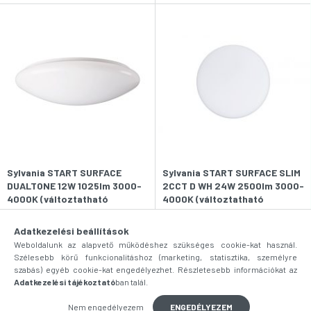
Sylvania START SURFACE
Sylvania START SURFACE SLIM
DUALTONE 12W 1025lm 3000-
2CCT D WH 24W 2500lm 3000-
4000K (változtatható
4000K (változtatható
színhőmérséklet) IP44
színhőmérséklet) IP54 fehér
9 500
Ft
21 960
Ft
830/840 LED-es fali-
LED-es fali-mennyezeti lámpa
Adatkezelési beállítások
mennyezeti lámpa
Raktáron
(3 db)
Raktáron
(1 db)
Weboldalunk az alapvető működéshez szükséges cookie-kat használ.
Szélesebb körű funkcionalitáshoz (marketing, statisztika, személyre
szabás) egyéb cookie-kat engedélyezhet. Részletesebb információkat az
Adatkezelési tájékoztató
ban talál.
Nem engedélyezem
ENGEDÉLYEZEM