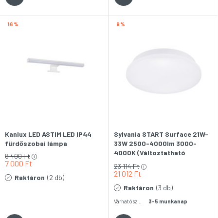
16
9
Kanlux LED ASTIM LED IP44
Sylvania START Surface 21W-
fürdőszobai lámpa
33W 2500-4000lm 3000-
4000K (Változtatható
8 400
Ft
fényáramú/színhőmérsékletű)
7 000
Ft
23 114
Ft
IP54 LED-es fali-mennyezeti
21 012
Ft
Raktáron
(2 db)
lámpa
Raktáron
(3 db)
Várható szállítás:
3-5 munkanap