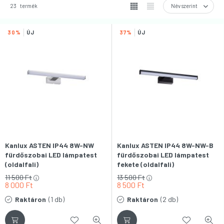
23
termék
30
ÚJ
37
ÚJ
Kanlux ASTEN IP44 8W-NW
Kanlux ASTEN IP44 8W-NW-B
fürdőszobai LED lámpatest
fürdőszobai LED lámpatest
(oldalfali)
fekete (oldalfali)
11 500
Ft
13 500
Ft
8 000
Ft
8 500
Ft
Raktáron
(1 db)
Raktáron
(2 db)