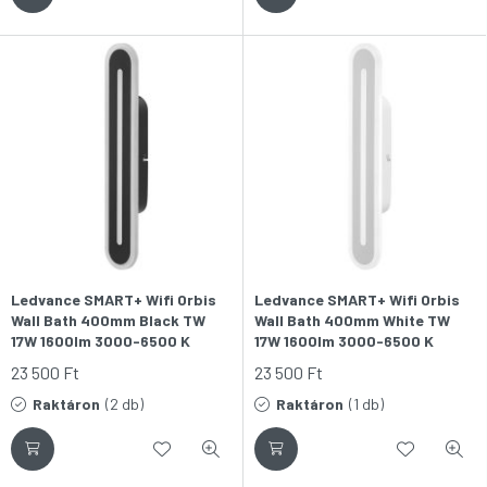
Ledvance SMART+ Wifi Orbis
Ledvance SMART+ Wifi Orbis
Wall Bath 400mm Black TW
Wall Bath 400mm White TW
17W 1600lm 3000-6500 K
17W 1600lm 3000-6500 K
(változtatható
(változtatható
23 500
Ft
23 500
Ft
színhőmérsékletű) IP44 LED-
színhőmérsékletű) IP44 LED-
es tükörvilágítás
es tükörvilágítás
Raktáron
(2 db)
Raktáron
(1 db)