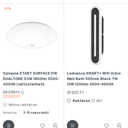
21
Sylvania START SURFACE PIR
Ledvance SMART+ Wifi Orbis
DUALTONE 24W 1800lm 3000-
Wall Bath 300mm Black TW
4000K (változtatható
13W 1200lm 3000-6500K
színhőmérsékletű) IP44
(változtatható
29 278
Ft
18 900
Ft
830/840 LED-es fali-
színhőmérséklet) IP44 LED-es
23 053
Ft
mennyezeti lámpa
tükörvilágítás
Raktáron
(2 db)
Nincs raktáron
Várható szállítás:
3-15 napon belül