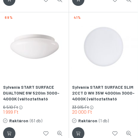
69
41
Sylvania START SURFACE
Sylvania START SURFACE SLIM
DUALTONE 6W 520lm 3000-
2CCT D WH 35W 4000lm 3000-
4000K (változtatható
4000K (változtatható
színhőmérséklet) IP44
színhőmérséklet) IP54 fehér
6 510
Ft
33 915
Ft
830/840 LED-es fali-
LED-es fali-mennyezeti lámpa
1 999
Ft
20 000
Ft
mennyezeti lámpa
Raktáron
(61 db)
Raktáron
(1 db)