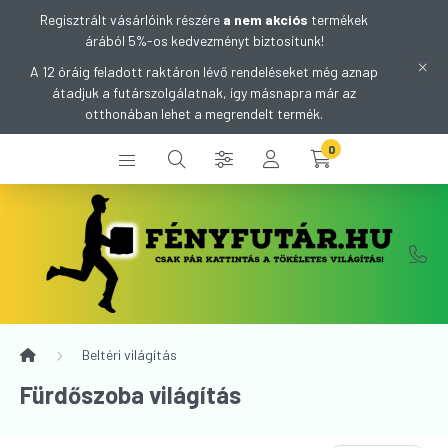
Regisztrált vásárlóink részére
a nem akciós
termékek
árából 5%-os kedvezményt biztosítunk!
A 12 óráig feladott raktáron lévő rendeléseket még aznap
átadjuk a futárszolgálatnak, így másnapra már az
otthonában lehet a megrendelt termék.
0
Beltéri világítás
Fürdőszoba világítás