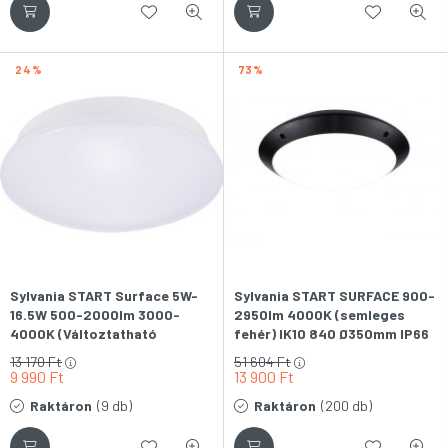
24
73
Sylvania START Surface 5W-
Sylvania START SURFACE 900-
16.5W 500-2000lm 3000-
2950lm 4000K (semleges
4000K (Változtatható
fehér) IK10 840 Ø350mm IP66
fényáramú/színhőmérsékletű)
fekete fali-mennyezeti lámpa
13 170
Ft
51 604
Ft
IP54 LED-es fali-mennyezeti
9 990
Ft
13 900
Ft
lámpa
Raktáron
(9 db)
Raktáron
(200 db)