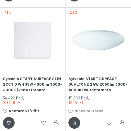
41
20
Sylvania START SURFACE SLIM
Sylvania START SURFACE
2CCT D WH 35W 4000lm 3000-
DUALTONE 24W 2050lm 3000-
4000K (változtatható
4000K (változtatható
színhőmérséklet) IP54 fehér
színhőmérsékletű) IP44
34 420
Ft
15 280
Ft
LED-es fali-mennyezeti lámpa
830/840 LED-es fali-
20 000
Ft
12 141
Ft
mennyezeti lámpa
Raktáron
(8 db)
Nincs raktáron