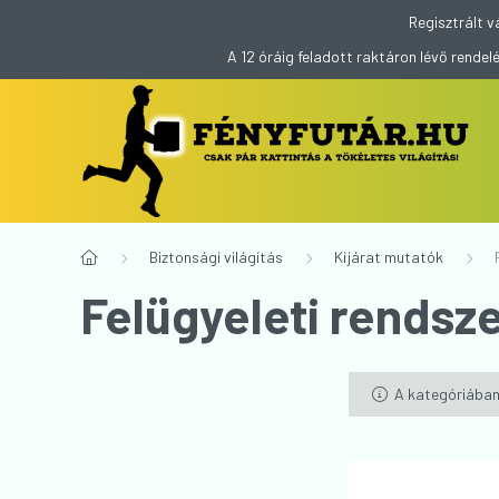
Regisztrált v
A 12 óráig feladott raktáron lévő rend
Biztonsági világítás
Kijárat mutatók
Felügyeleti rendsz
A kategóriában