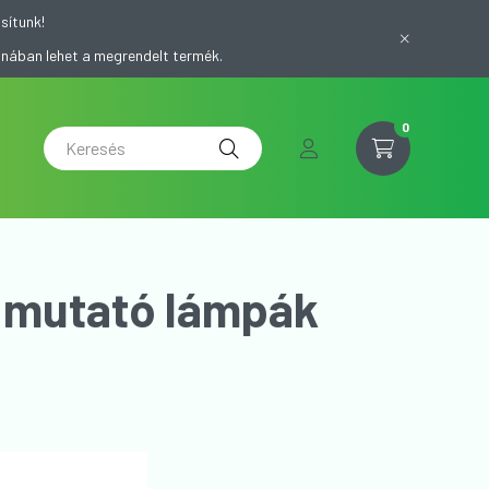
sítunk!
onában lehet a megrendelt termék.
0
t mutató lámpák