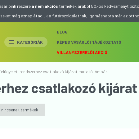
ásárlóink részére
a nem akciós
termékek árából 5%-os kedvezményt bizto
eléseket még aznap átadjuk a futárszolgálatnak, így másnapra már az otth
BLOG
KATEGÓRIÁK
KÉPES VÁSÁRLÓI TÁJÉKOZTATÓ
VILLANYSZERELŐI AKCIÓ!
Felügyeleti rendszerhez csatlakozó kijárat mutató lámpák
erhez csatlakozó kijára
 nincsenek termékek