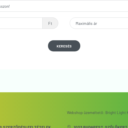
Ft
Maximális ár
KERESÉS
Webshop üzemeltető: Bright Light K
S SZERZŐDÉSI FELTÉTELEK
1033 BUDAPEST, SZŐLŐKERT 