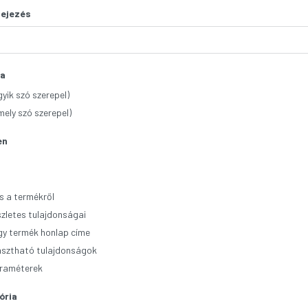
fejezés
sa
yik szó szerepel)
ely szó szerepel)
en
ás a termékről
zletes tulajdonságai
gy termék honlap címe
asztható tulajdonságok
raméterek
ória