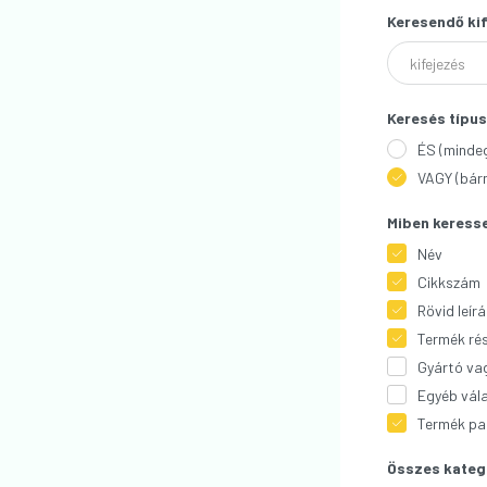
Keresendő ki
Keresés típu
ÉS (mindeg
VAGY (bárm
Miben keress
Név
Cikkszám
Rövid leír
Termék rés
Gyártó va
Egyéb vál
Termék pa
Összes kateg