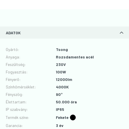
ADATOK
Gyártó
:
Tsong
Anyaga
:
Rozsdamentes acél
Feszültség
:
230V
Fogyasztás
:
100W
Fényerő
:
12000lm
Színhőmérséklet
:
4000K
Fényszög
:
90°
Élettartam
:
50.000 óra
IP szabvány
:
IP65
Termék színe
:
Fekete
Garancia
:
3 év