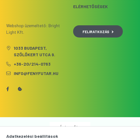
ELÉRHETŐSÉGEK
Webshop üzemeltető: Bright
FELIRATKOZÁS
Light Kft.
1033 BUDAPEST,
SZŐLŐKERT UTCA 9.
+36-20/214-0763
INFO@FENYFUTAR.HU
Árukereső.hu
Adatkezelési beállítások