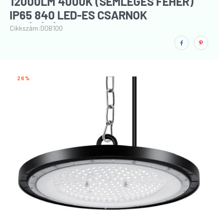
12000LM 4000K (SEMLEGES FEHÉR)
IP65 840 LED-ES CSARNOK
VILÁGÍTÓTEST
Cikkszám:
DOB100
26