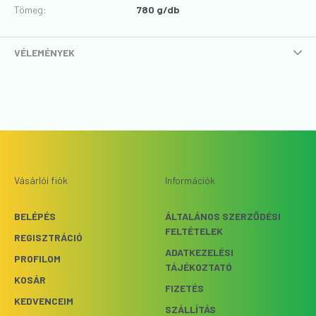
Tömeg:
780 g/db
VÉLEMÉNYEK
Vásárlói fiók
Információk
BELÉPÉS
ÁLTALÁNOS SZERZŐDÉSI
FELTÉTELEK
REGISZTRÁCIÓ
ADATKEZELÉSI
PROFILOM
TÁJÉKOZTATÓ
KOSÁR
FIZETÉS
KEDVENCEIM
SZÁLLÍTÁS