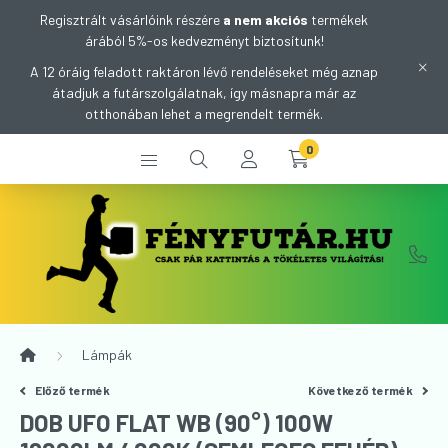
Regisztrált vásárlóink részére
a nem akciós
termékek
árából 5%-os kedvezményt biztosítunk!
A 12 óráig feladott raktáron lévő rendeléseket még aznap
átadjuk a futárszolgálatnak, így másnapra már az
otthonában lehet a megrendelt termék.
0
Lámpák
Előző termék
Következő termék
DOB UFO FLAT WB (90°) 100W