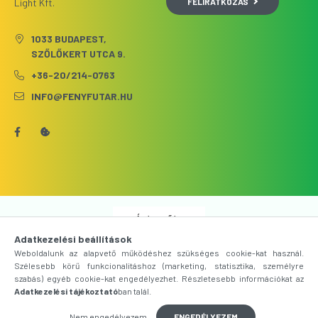
FELIRATKOZÁS
Light Kft.
1033 BUDAPEST,
SZŐLŐKERT UTCA 9.
+36-20/214-0763
INFO@FENYFUTAR.HU
Árukereső.hu
Adatkezelési beállítások
Weboldalunk az alapvető működéshez szükséges cookie-kat használ.
Szélesebb körű funkcionalitáshoz (marketing, statisztika, személyre
szabás) egyéb cookie-kat engedélyezhet. Részletesebb információkat az
Adatkezelési tájékoztató
ban talál.
Nem engedélyezem
ENGEDÉLYEZEM