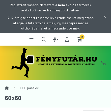
Regisztrált vásárlóink részére
a nem akciós
termékek
árából 5%-os kedvezményt biztosítunk!
A 12 óráig feladott raktáron lévő rendeléseket még aznap
átadjuk a futárszolgálatnak, így másnapra már az
otthonában lehet a megrendelt termék.
0
LED panelek
60x60