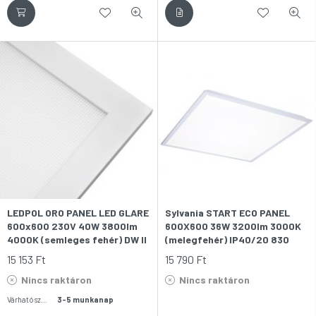
LEDPOL ORO PANEL LED GLARE
Sylvania START ECO PANEL
600x600 230V 40W 3800lm
600X600 36W 3200lm 3000K
4000K (semleges fehér) DW II
(melegfehér) IP40/20 830
LED-es világítópanel
LILO LED-es világítópanel
15 153
Ft
15 790
Ft
Nincs raktáron
Nincs raktáron
Várható szállítás:
3-5 munkanap