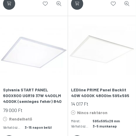
Sylvania START PANEL
LEDline PRIME Panel Backlit
600X600 UGR19 37W 4400LM
40W 4000K 4800lm 595x595
4000K (semleges fehér) 840
14 017
Ft
DALI WHT IP65 LED-es
79 000
Ft
Nincs raktáron
tisztatéri világítópanel
Rendelhető
Méret:
595x595x28 mm
Várható szállítás:
3-5 munkanap
Várható szállítás:
3-15 napon belül