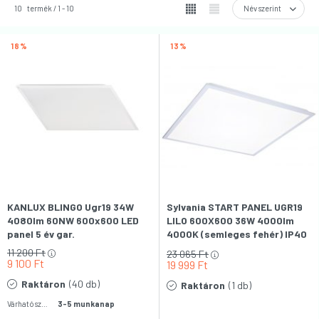
10
termék
1
10
18
13
KANLUX BLINGO Ugr19 34W
Sylvania START PANEL UGR19
4080lm 60NW 600x600 LED
LILO 600X600 36W 4000lm
panel 5 év gar.
4000K (semleges fehér) IP40
840 LED-es világítópanel
11 200
Ft
23 065
Ft
9 100
Ft
19 999
Ft
Raktáron
(40 db)
Raktáron
(1 db)
Várható szállítás:
3-5 munkanap