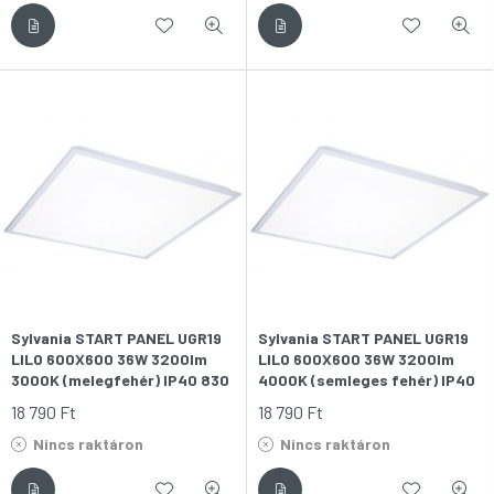
Sylvania START PANEL UGR19
Sylvania START PANEL UGR19
LILO 600X600 36W 3200lm
LILO 600X600 36W 3200lm
3000K (melegfehér) IP40 830
4000K (semleges fehér) IP40
LED-es világítópanel
840 LED-es világítópanel
18 790
Ft
18 790
Ft
Nincs raktáron
Nincs raktáron