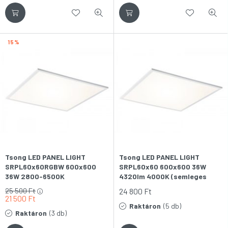
15
Tsong LED PANEL LIGHT
Tsong LED PANEL LIGHT
SRPL60x60RGBW 600x600
SRPL60x60 600x600 36W
36W 2800-6500K
4320lm 4000K (semleges
(változtatható
fehér) IP65 LED-es
25 500
Ft
24 800
Ft
színhőmérséklet) IP40 LED-es
világítópanel
21 500
Ft
világítópanel
Raktáron
(5 db)
Raktáron
(3 db)