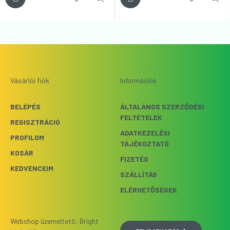
Vásárlói fiók
Információk
BELÉPÉS
ÁLTALÁNOS SZERZŐDÉSI
FELTÉTELEK
REGISZTRÁCIÓ
ADATKEZELÉSI
PROFILOM
TÁJÉKOZTATÓ
KOSÁR
FIZETÉS
KEDVENCEIM
SZÁLLÍTÁS
ELÉRHETŐSÉGEK
Webshop üzemeltető: Bright