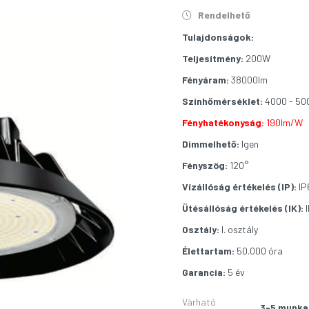
Rendelhető
Tulajdonságok:
Teljesítmény:
200W
Fényáram:
38000lm
Színhőmérséklet:
4000 - 50
Fényhatékonyság:
190lm/W
Dimmelhető:
Igen
Fényszög:
120°
Vízállóság értékelés (IP):
IP
Ütésállóság értékelés (IK):
I
Osztály:
I. osztály
Élettartam:
50.000 óra
Garancia:
5 év
Várható
3-5 munka