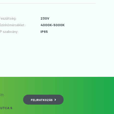
Feszültség
:
230V
Színhőmérséklet
:
4000K-5000K
IP szabvány
:
IP65
ft.
FELIRATKOZÁS
UTCA 9.