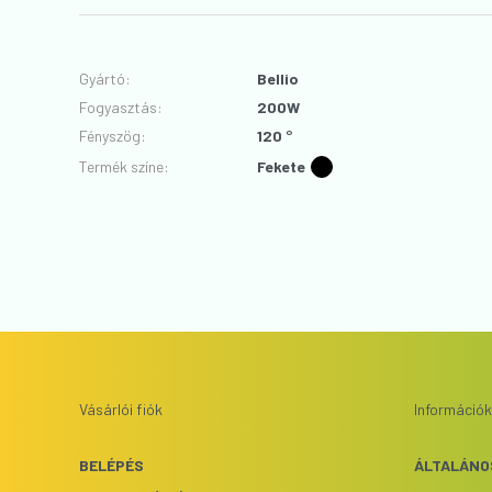
Gyártó
:
Bellio
Fogyasztás
:
200W
Fényszög
:
120 °
Termék színe
:
Fekete
Vásárlói fiók
Információk
BELÉPÉS
ÁLTALÁNO