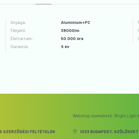
Anyaga
:
Aluminium+PC
Fényerő
:
38000lm
VÉLEMÉNYT ÍROK
Élettartam
:
50.000 óra
Garancia
:
5 év
Webshop üzemeltető: Bright Light K
S SZERZŐDÉSI FELTÉTELEK
1033 BUDAPEST, SZŐLŐKERT 