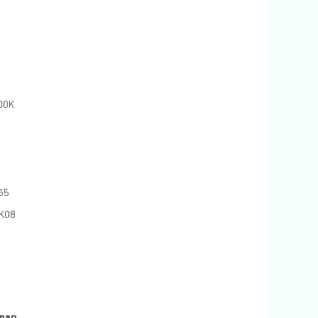
00K
65
K08
nap