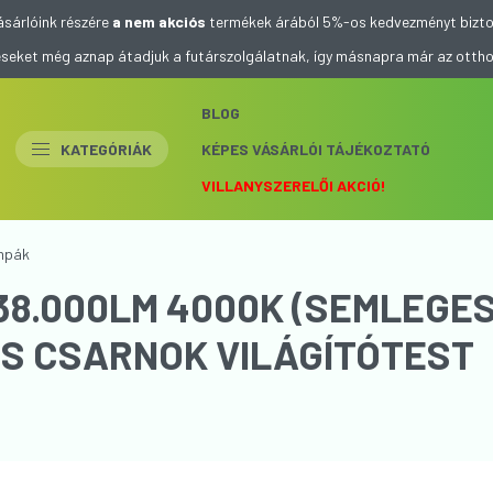
ásárlóink részére
a nem akciós
termékek árából 5%-os kedvezményt bizto
eléseket még aznap átadjuk a futárszolgálatnak, így másnapra már az otth
BLOG
KATEGÓRIÁK
KÉPES VÁSÁRLÓI TÁJÉKOZTATÓ
VILLANYSZERELŐI AKCIÓ!
mpák
 38.000LM 4000K (SEMLEGE
-ES CSARNOK VILÁGÍTÓTEST