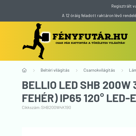
Regisztrált v
A 12 óráig feladott raktáron lévő rend
Beltéri világítás
Csarnokvilágítás
Lá
BELLIO LED SHB 200W
FEHÉR) IP65 120° LED
Cikkszám:
SHB200W4K190