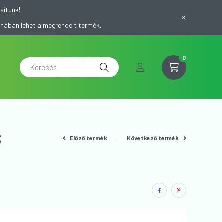
sítunk!
onában lehet a megrendelt termék.
0
S
Előző termék
Következő termék