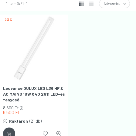
1
termék
1
1
23
Ledvance DULUX LED L36 HF &
AC MAINS 18W 840 2G11 LED-es
fénycső
8 500
Ft
6 500
Ft
Raktáron
(21 db)