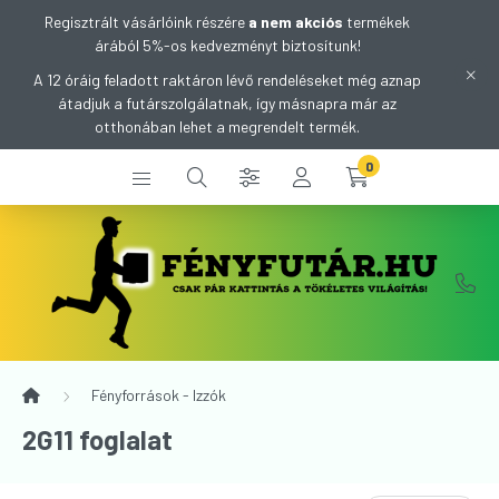
Regisztrált vásárlóink részére
a nem akciós
termékek
árából 5%-os kedvezményt biztosítunk!
A 12 óráig feladott raktáron lévő rendeléseket még aznap
átadjuk a futárszolgálatnak, így másnapra már az
otthonában lehet a megrendelt termék.
0
Fényforrások - Izzók
2G11 foglalat