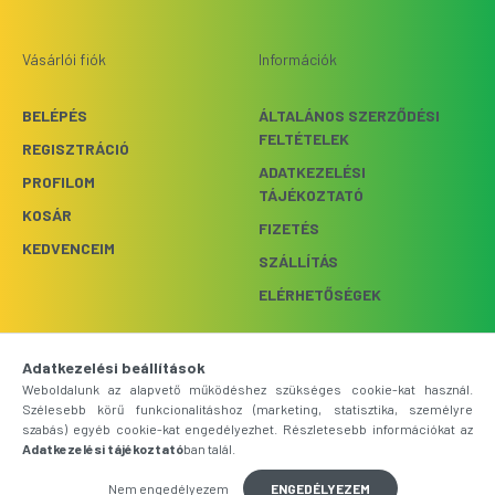
Vásárlói fiók
Információk
BELÉPÉS
ÁLTALÁNOS SZERZŐDÉSI
FELTÉTELEK
REGISZTRÁCIÓ
ADATKEZELÉSI
PROFILOM
TÁJÉKOZTATÓ
KOSÁR
FIZETÉS
KEDVENCEIM
SZÁLLÍTÁS
ELÉRHETŐSÉGEK
Webshop üzemeltető: Bright
Adatkezelési beállítások
FELIRATKOZÁS
Light Kft.
Weboldalunk az alapvető működéshez szükséges cookie-kat használ.
Szélesebb körű funkcionalitáshoz (marketing, statisztika, személyre
szabás) egyéb cookie-kat engedélyezhet. Részletesebb információkat az
1033 BUDAPEST,
Adatkezelési tájékoztató
ban talál.
SZŐLŐKERT UTCA 9.
Nem engedélyezem
ENGEDÉLYEZEM